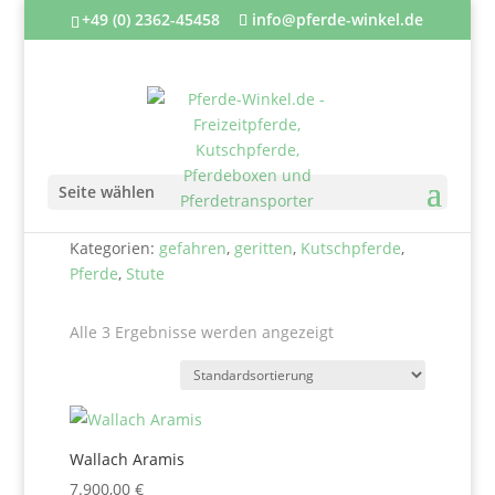
+49 (0) 2362-45458
info@pferde-winkel.de
Seite wählen
Kategorien:
gefahren
,
geritten
,
Kutschpferde
,
Pferde
,
Stute
Alle 3 Ergebnisse werden angezeigt
Wallach Aramis
7.900,00
€