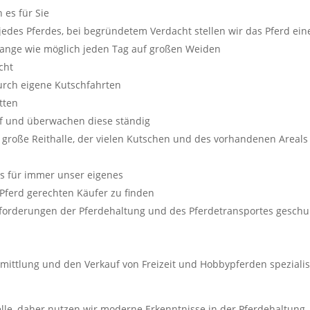
 es für Sie
edes Pferdes, bei begründetem Verdacht stellen wir das Pferd ein
 lange wie möglich jeden Tag auf großen Weiden
cht
durch eigene Kutschfahrten
tten
uf und überwachen diese ständig
 große Reithalle, der vielen Kutschen und des vorhandenen Areals
es für immer unser eigenes
Pferd gerechten Käufer zu finden
Anforderungen der Pferdehaltung und des Pferdetransportes geschu
rmittlung und den Verkauf von Freizeit und Hobbypferden spezialisi
telle, daher nutzen wir moderne Erkenntnisse in der Pferdehaltung,