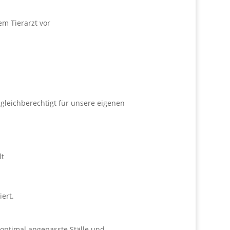
em Tierarzt vor
 gleichberechtigt für unsere eigenen
lt
ert.
 optimal angepasste Ställe und