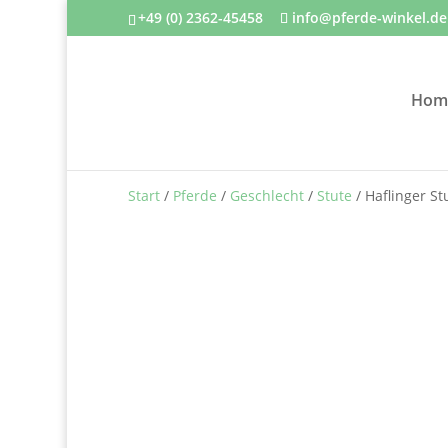
+49 (0) 2362-45458
info@pferde-winkel.de
Hom
Start
/
Pferde
/
Geschlecht
/
Stute
/ Haflinger S