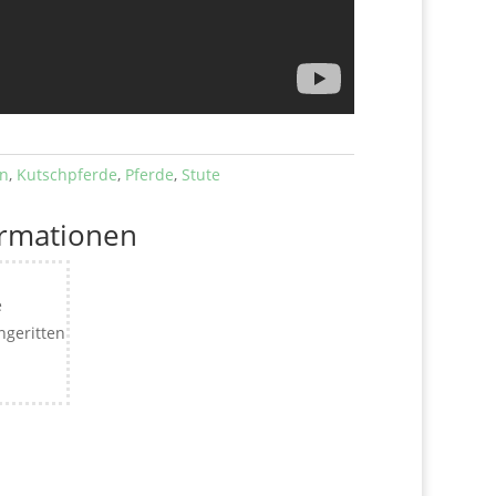
en
,
Kutschpferde
,
Pferde
,
Stute
ormationen
e
ngeritten