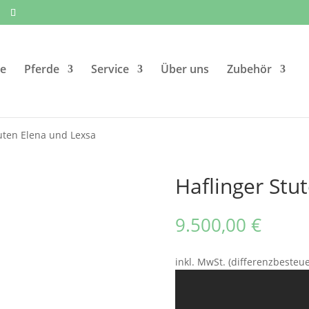
e
Pferde
Service
Über uns
Zubehör
tuten Elena und Lexsa
Haflinger Stu
9.500,00
€
inkl. MwSt. (differenzbesteu